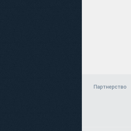
Екатерине. Очень че
выполняют свою раб
ИП Гладченко О. 
Партнерство