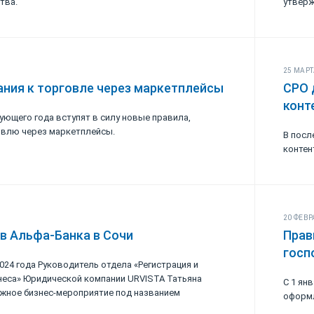
тва.
утверж
25 МАРТ
ния к торговле через маркетплейсы
СРО 
конт
ующего года вступят в силу новые правила,
овлю через маркетплейсы.
В посл
контен
20 ФЕВР
в Альфа-Банка в Сочи
Прав
госп
2024 года Руководитель отдела «Регистрация и
еса» Юридической компании URVISTA Татьяна
С 1 ян
жное бизнес-мероприятие под названием
оформл