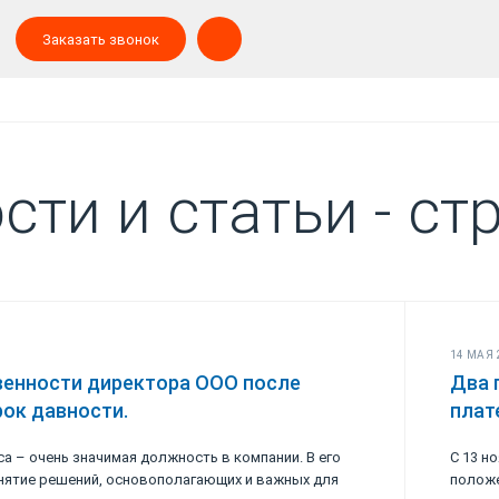
Заказать звонок
сти и статьи - ст
14 МАЯ 
венности директора ООО после
Два 
рок давности.
плат
а – очень значимая должность в компании. В его
С 13 н
инятие решений, основополагающих и важных для
положе