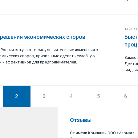
13 ДЕКА
 решения экономических споров
Быст
проц
в России вступают в силу значительные изменения в
омических споров, призванные сделать судебную
Замест
ой и эффективной для предпринимателей.
Дмитри
выдачи
2
3
4
5
6
Отзывы
ке и Панкратович
От имени Компании ООО «Изомаг»