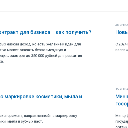
30 ЯНВА
нтракт для бизнеса – как получить?
Новы
рых низкий доход, но есть желание и идеи для
С 2024
ство может оказать безвозмездную и
пассаж
щь в размере до 350 000 рублей для развития
а.
15 ЯНВА
о маркировке косметики, мыла и
Минц
госо
 эксперимент, направленный на маркировку
Минциф
ки, мыла и зубных паст.
госуда
органи