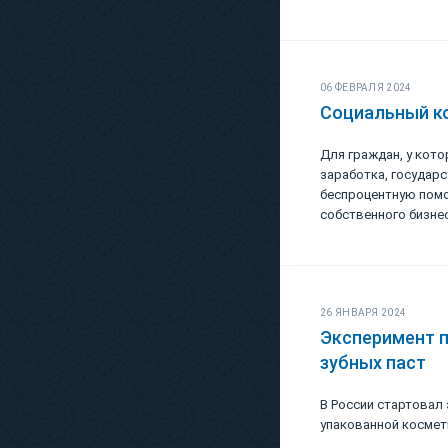
06 ФЕВРАЛЯ 2024
Социальный ко
Для граждан, у кото
заработка, государ
беспроцентную помо
собственного бизнес
26 ЯНВАРЯ 2024
Эксперимент п
зубных паст
В России стартовал
упакованной космети