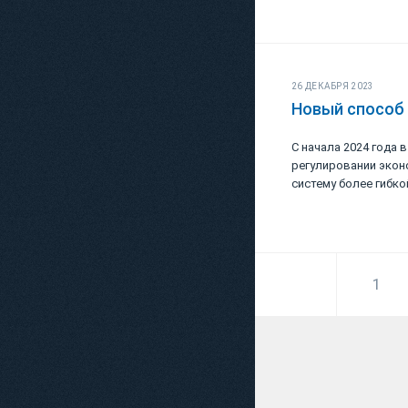
26 ДЕКАБРЯ 2023
Новый способ
С начала 2024 года 
регулировании экон
систему более гибк
1
Теремасовой Верони