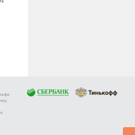
та
давним клиентом "URVISTA". Мне очень
нравится работать с...
Фонд «СОЛИДАРНОСТЬ»
Альфа-
чка,
ия