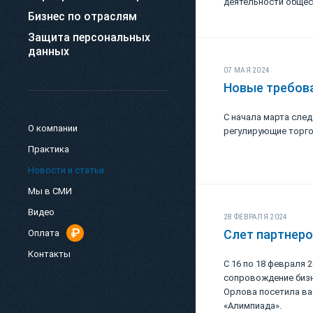
деятельности общес
Бизнес по отраслям
Защита персональных
данных
07 МАЯ 2024
Новые требова
С начала марта след
О компании
регулирующие торг
Практика
Новости и статьи
Мы в СМИ
Видео
28 ФЕВРАЛЯ 2024
Слет партнеро
Оплата
Контакты
С 16 по 18 февраля 
сопровождение бизн
Орлова посетила ва
«Алимпиада».