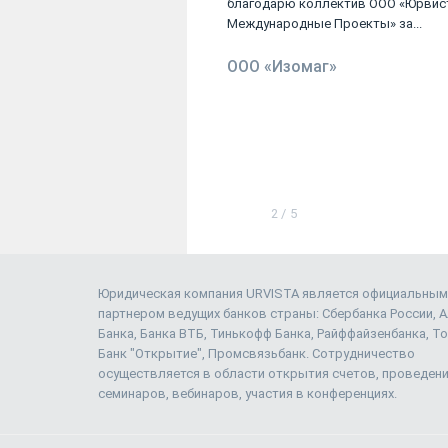
тко и профессионально
благодарю коллектив ООО «Юрвис
оту...
Международные Проекты» за...
Н.
ООО «Изомаг»
2
/
5
Юридическая компания URVISTA является официальным
партнером ведущих банков страны: Сбербанка России, 
Банка, Банка ВТБ, Тинькофф Банка, Райффайзенбанка, То
Банк "Открытие", Промсвязьбанк. Сотрудничество
осуществляется в области открытия счетов, проведен
семинаров, вебинаров, участия в конференциях.