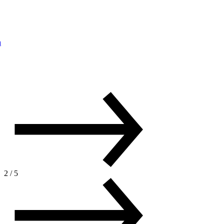
а
2
/
5