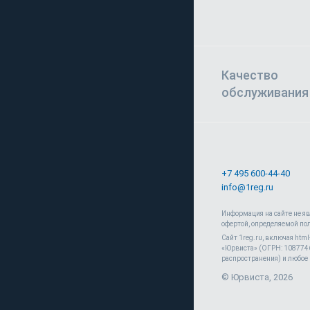
Качество
обслуживания
+7 495 600-44-40
info@1reg.ru
Информация на сайте не я
офертой, определяемой по
Сайт 1reg.ru, включая htm
«Юрвиста» (ОГРН: 10877460
распространения) и любое 
© Юрвиста, 2026
обработку персональных данных метрическими программами