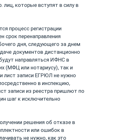
 лиц, которые вступят в силу в
ится процесс регистрации
ен срок перенаправления
бочего дня, следующего за днем
подаче документов дистанционно
 будут направляться ИФНС в
х (МФЦ или нотариусу), так и
ии лист записи ЕГРЮЛ не нужно
епосредственно в инспекцию,
ист записи из реестра пришлют по
дин шаг к исключительно
получении решения об отказе в
мплектности или ошибок в
лачивать не нужно, как это