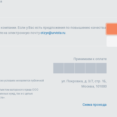
ия
 компании. Если у Вас есть предложения по повышению качества
ите на электронную почту
otzyv@urvista.ru
.
Принимаем к оплате
их условиях не является публичной
ул. Покровка, д. 3/7, стр. 1Б,
Москва, 101000
 объектом авторского права ООО
енных нужд, так и с целью
ста».
е персональных данных
согласие на
Принимаю
Схема проезда