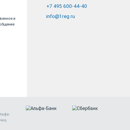
+7 495 600-44-40
info@1reg.ru
венное и
Работа была выполнена быстро и
общение
качественно. Большое спасибо URVISTA.
ИП Манукян А. К.
Альфа-
чка,