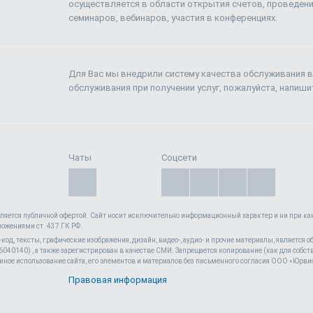
осуществляется в области открытия счетов, проведен
семинаров, вебинаров, участия в конференциях.
Для Вас мы внедрили систему качества обслуживания в
обслуживания при получении услуг, пожалуйста, напиш
Чаты
Соцсети
вляется публичной офертой. Cайт носит исключительно информационный характер и ни при как
ложениями ст. 437 ГК РФ.
l-код, тексты, графические изображения, дизайн, видео-, аудио- и прочие материалы, является
40140) , а также зарегистрирован в качестве СМИ. Запрещается копирование (как для собств
иное использование сайта, его элементов и материалов без письменного согласия ООО «Юрви
Положения об обработк
Правовая информация