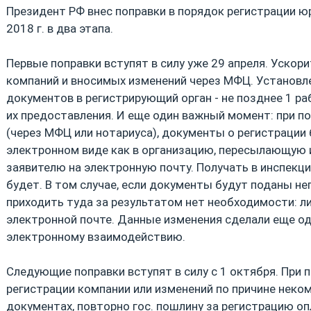
Президент РФ внес поправки в порядок регистрации юр.
2018 г. в два этапа.
Первые поправки вступят в силу уже 29 апреля. Ускор
компаний и вносимых изменений через МФЦ. Установл
документов в регистрирующий орган - не позднее 1 ра
их предоставления. И еще один важный момент: при 
(через МФЦ или нотариуса), документы о регистрации
электронном виде как в организацию, пересылающую и
заявителю на электронную почту. Получать в инспекц
будет. В том случае, если документы будут поданы н
приходить туда за результатом нет необходимости: л
электронной почте. Данные изменения сделали еще о
электронному взаимодействию.
Следующие поправки вступят в силу с 1 октября. При 
регистрации компании или изменений по причине неко
документах, повторно гос. пошлину за регистрацию оп