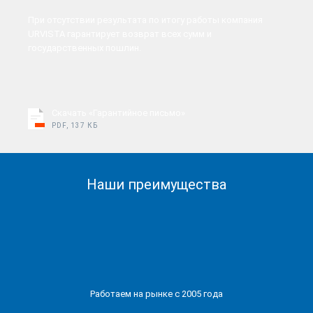
При отсутствии результата по итогу работы компания
URVISTA гарантирует возврат всех сумм и
государственных пошлин.
Скачать «Гарантийное письмо»
PDF, 137 КБ
Наши преимущества
Работаем на рынке с 2005 года