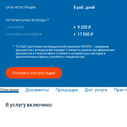
8 раб. дней
СРОК РЕГИСТРАЦИИ:
*
НОТАРИАЛЬНЫЕ РАСХОДЫ:
9 200 ₽
1 УЧАСТНИК
17 500 ₽
2 И БОЛЕЕ УЧАСТНИКОВ
*
ТОЛЬКО для Клиентов Юридической компании URVISTA — заверение
документов у нотариуса без очереди! Стоимость указана при оформлении
документов в Главном офисе (стоимость нотариальных расходов в
дополнительных офисах уточняйте у специалистов)
Получить консультацию
Описание
Документы
Процедура
Доп. услуги
Практ
В услугу включено: