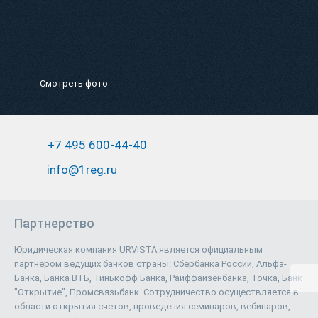
Смотреть фото
+7 495 600-44-40
info@1reg.ru
Партнерство
Юридическая компания URVISTA является официальным
партнером ведущих банков страны: Сбербанка России, Альфа-
Банка, Банка ВТБ, Тинькофф Банка, Райффайзенбанка, Точка, Банк
"Открытие", Промсвязьбанк. Сотрудничество осуществляется в
области открытия счетов, проведения семинаров, вебинаров,