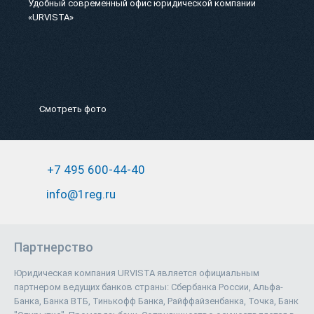
Удобный современный офис юридической компании
«URVISTA»
Смотреть фото
+7 495 600-44-40
info@1reg.ru
Партнерство
Юридическая компания URVISTA является официальным
партнером ведущих банков страны: Сбербанка России, Альфа-
Банка, Банка ВТБ, Тинькофф Банка, Райффайзенбанка, Точка, Банк