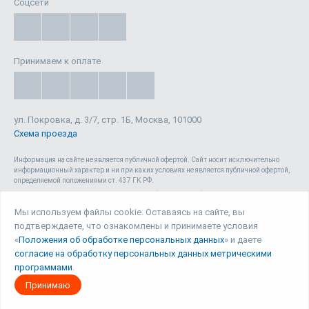
Соцсети
Принимаем к оплате
ул. Покровка, д. 3/7, стр. 1Б, Москва, 101000
Схема проезда
Информация на сайте не является публичной офертой. Cайт носит исключительно
информационный характер и ни при каких условиях не является публичной офертой,
определяемой положениями ст. 437 ГК РФ.
Сайт 1reg.ru, включая html-код, тексты, графические изображения, дизайн, видео-,
аудио- и прочие материалы, является объектом авторского права ООО «Юрвиста»
Мы используем файлы cookie. Оставаясь на сайте, вы
(ОГРН: 1087746040140) , а также зарегистрирован в качестве СМИ. Запрещается
подтверждаете, что ознакомлены и принимаете условия
копирование (как для собственных нужд, так и с целью распространения) и любое
иное использование сайта, его элементов и материалов без письменного согласия
«
Положения об обработке персональных данных
» и даете
ООО «Юрвиста».
согласие на обработку персональных данных метрическими
программами
.
© Юрвиста, 2026
Принимаю
Правовая информация