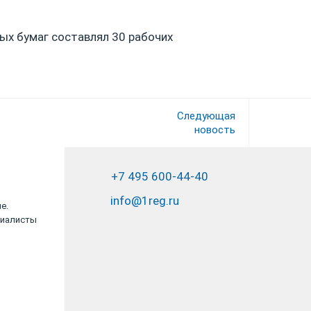
ых бумаг составлял 30 рабочих
Следующая
новость
+7 495 600-44-40
info@1reg.ru
е.
ООО "Альтернатива", в лице Генерального
циалисты
директора Бибикова Владимира
Владимировича, выражает...
ООО «Альтернатива»