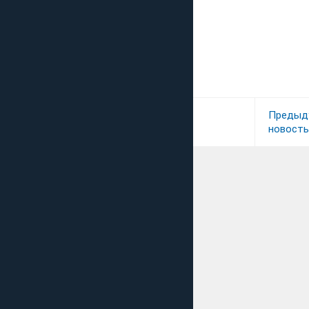
Предыд
новость
Выражаю благодарн
компании "Юрвиста"
квалифицированную
помощь в...
ООО «Этилен»