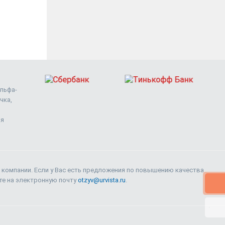
Альфа-
чка,
ия
 компании. Если у Вас есть предложения по повышению качества
ите на электронную почту
otzyv@urvista.ru
.