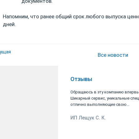
документов.
Напомним, что ранее общий срок любого выпуска ценн
дней.
ущая
Все новости
Отзывы
ость коллективу
Обращаюсь в эту компанию впервы
 за
Шикарный сервис, уникальные спе
 и своевременную
отлично выполняющие свою...
ИП Лещук С. К.