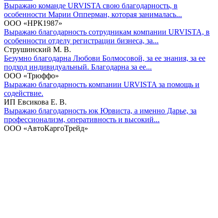
Выражаю команде URVISTA свою благодарность, в
особенности Марии Опперман, которая занималась...
ООО «НРК1987»
Выражаю благодарность сотрудникам компании URVISTA, в
особенности отделу регистрации бизнеса, за...
Струшинский М. В.
Безумно благодарна Любови Болмосовой, за ее знания, за ее
подход индивидуальный. Благодарна за ее...
ООО «Трюффо»
Выражаю благодарность компании URVISTA за помощь и
содействие.
ИП Евсикова Е. В.
Выражаю благодарность юк Юрвиста, а именно Дарье, за
профессионализм, оперативность и высокий...
ООО «АвтоКаргоТрейд»