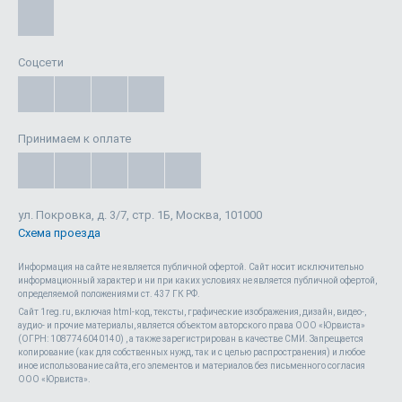
Соцсети
Принимаем к оплате
ул. Покровка, д. 3/7, стр. 1Б, Москва, 101000
Схема проезда
Информация на сайте не является публичной офертой. Cайт носит исключительно
информационный характер и ни при каких условиях не является публичной офертой,
определяемой положениями ст. 437 ГК РФ.
Сайт 1reg.ru, включая html-код, тексты, графические изображения, дизайн, видео-,
аудио- и прочие материалы, является объектом авторского права ООО «Юрвиста»
(ОГРН: 1087746040140) , а также зарегистрирован в качестве СМИ. Запрещается
копирование (как для собственных нужд, так и с целью распространения) и любое
иное использование сайта, его элементов и материалов без письменного согласия
Положения об обработке персональных данных
ООО «Юрвиста».
согласие на обработку персональных данных метрическими