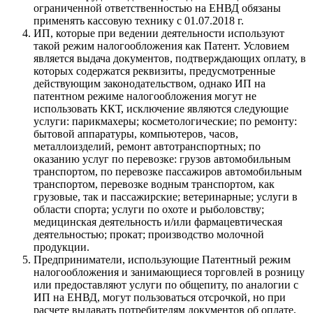
ограниченной ответственностью на ЕНВД обязаны
применять кассовую технику с 01.07.2018 г.
ИП, которые при ведении деятельности используют
такой режим налогообложения как Патент. Условием
является выдача документов, подтверждающих оплату, в
которых содержатся реквизиты, предусмотренные
действующим законодательством, однако ИП на
патентном режиме налогообложения могут не
использовать ККТ, исключение являются следующие
услуги: парикмахеры; косметологические; по ремонту:
бытовой аппаратуры, компьютеров, часов,
металлоизделий, ремонт автотранспортных; по
оказанию услуг по перевозке: грузов автомобильным
транспортом, по перевозке пассажиров автомобильным
транспортом, перевозке водным транспортом, как
грузовые, так и пассажирские; ветеринарные; услуги в
области спорта; услуги по охоте и рыболовству;
медицинская деятельность и/или фармацевтическая
деятельностью; прокат; производство молочной
продукции.
Предприниматели, использующие Патентный режим
налогообложения и занимающиеся торговлей в розницу
или предоставляют услуги по общепиту, по аналогии с
ИП на ЕНВД, могут пользоваться отсрочкой, но при
расчете выдавать потребителям документов об оплате,