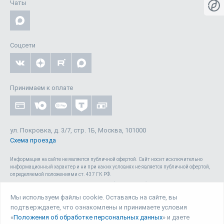
Чаты
Соцсети
Принимаем к оплате
ул. Покровка, д. 3/7, стр. 1Б, Москва, 101000
Схема проезда
Информация на сайте не является публичной офертой. Cайт носит исключительно
информационный характер и ни при каких условиях не является публичной офертой,
определяемой положениями ст. 437 ГК РФ.
Сайт 1reg.ru, включая html-код, тексты, графические изображения, дизайн, видео-,
аудио- и прочие материалы, является объектом авторского права ООО «Юрвиста»
Мы используем файлы cookie. Оставаясь на сайте, вы
(ОГРН: 1087746040140) , а также зарегистрирован в качестве СМИ. Запрещается
подтверждаете, что ознакомлены и принимаете условия
копирование (как для собственных нужд, так и с целью распространения) и любое
иное использование сайта, его элементов и материалов без письменного согласия
«
Положения об обработке персональных данных
» и даете
ООО «Юрвиста».