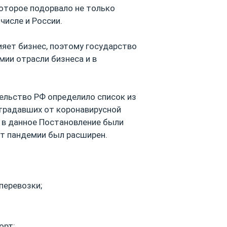
которое подорвало не только
числе и России.
яет бизнес, поэтому государство
ии отрасли бизнеса и в
ельство РФ определило список из
страдавших от коронавирусной
а в данное Постановление были
от пандемии был расширен.
перевозки;
орт;