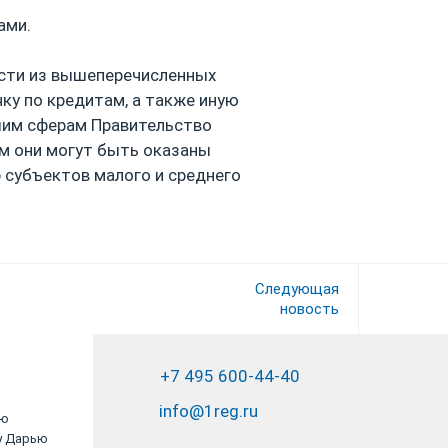
ами.
сти из вышеперечисленных
чку по кредитам, а также иную
шим сферам Правительство
ом они могут быть оказаны
 субъектов малого и среднего
Следующая
новость
+7 495 600-44-40
info@1reg.ru
ию
Хочу выразить огромную благодарность
у Дарью
коллективу компании "Юрвиста" за