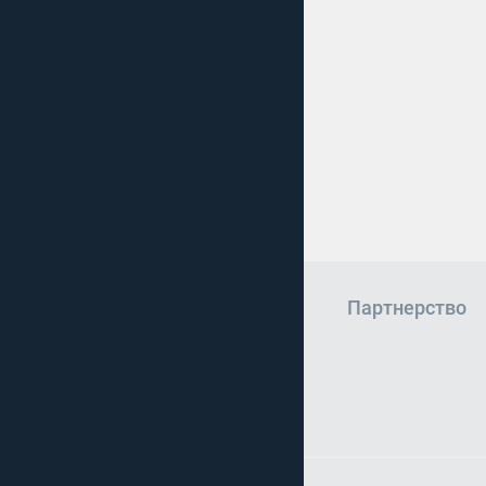
работников; слаженн
ООО «Кофеинн»
Партнерство