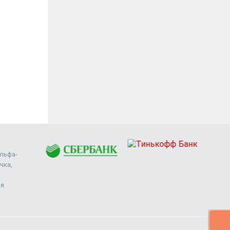
проявленный профессионализм...
ИП Нидерштрат А. М.
Альфа-
чка,
ия