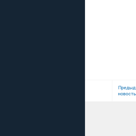
Предыд
новость
Выражаю благодарн
компании "Юрвиста"