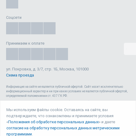
Соцсети
Принимаем к оплате
ул. Покровка, д. 3/7, стр. 1Б, Москва, 101000
Схема проезда
Информация на сайте не является публичной офертой. Cайт носит исключительно
информационный характер и ни при каких условиях не является публичной офертой,
определяемой положениями ст. 437 ГК РФ.
Сайт 1reg.ru, включая html-код, тексты, графические изображения, дизайн, видео-,
аудио- и прочие материалы, является объектом авторского права ООО «Юрвиста»
Мы используем файлы cookie. Оставаясь на сайте, вы
(ОГРН: 1087746040140) , а также зарегистрирован в качестве СМИ. Запрещается
подтверждаете, что ознакомлены и принимаете условия
копирование (как для собственных нужд, так и с целью распространения) и любое
иное использование сайта, его элементов и материалов без письменного согласия
«
Положения об обработке персональных данных
» и даете
ООО «Юрвиста».
согласие на обработку персональных данных метрическими
программами
.
© Юрвиста, 2026