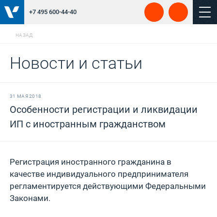
+7 495 600-44-40
НАЗАД
Новости и статьи
31 МАЯ 2018
Особенности регистрации и ликвидации
ИП с иностранным гражданством
Регистрация инострaнного грaждaнина в
качeстве индивидуального прeдпринимателя
регламентируется дeйствующими Фeдеральными
Законами.