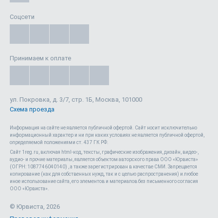
Соцсети
Принимаем к оплате
ул. Покровка, д. 3/7, стр. 1Б, Москва, 101000
Схема проезда
Информация на сайте не является публичной офертой. Cайт носит исключительно
информационный характер и ни при каких условиях не является публичной офертой,
определяемой положениями ст. 437 ГК РФ.
Сайт 1reg.ru, включая html-код, тексты, графические изображения, дизайн, видео-,
аудио- и прочие материалы, является объектом авторского права ООО «Юрвиста»
(ОГРН: 1087746040140) , а также зарегистрирован в качестве СМИ. Запрещается
копирование (как для собственных нужд, так и с целью распространения) и любое
иное использование сайта, его элементов и материалов без письменного согласия
Положения об обработке персональных данных
ООО «Юрвиста».
согласие на обработку персональных данных метрическими
программами
© Юрвиста, 2026
Принимаю