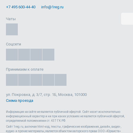
+7 495 600-44-40
info@1reg.ru
Чаты
Соцсети
Принимаем к оплате
ул. Покровка, д. 3/7, стр. 1Б, Москва, 101000
Схема проезда
Информация на сайте не является публичной офертой. Cайт носит исключительно
информационный характер и ни при каких условиях не является публичной офертой,
определяемой положениями ст. 437 ГК РФ.
Сайт 1reg.ru, включая html-код, тексты, графические изображения, дизайн, видео-,
аудио- и прочие материалы, является объектом авторского права ООО «Юрвиста»