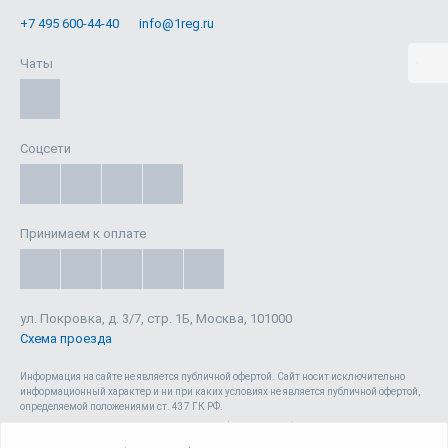
+7 495 600-44-40
info@1reg.ru
Чаты
Соцсети
Принимаем к оплате
ул. Покровка, д. 3/7, стр. 1Б, Москва, 101000
Схема проезда
Информация на сайте не является публичной офертой. Cайт носит исключительно
информационный характер и ни при каких условиях не является публичной офертой,
определяемой положениями ст. 437 ГК РФ.
Сайт 1reg.ru, включая html-код, тексты, графические изображения, дизайн, видео-,
аудио- и прочие материалы, является объектом авторского права ООО «Юрвиста»