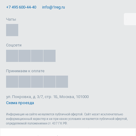
+7 495 600-44-40
info@1reg.ru
Чаты
Соцсети
Принимаем к оплате
ул. Покровка, д. 3/7, стр. 1Б, Москва, 101000
Схема проезда
Информация на сайте не является публичной офертой. Cайт носит исключительно
информационный характер и ни при каких условиях не является публичной офертой,
определяемой положениями ст. 437 ГК РФ.
Сайт 1reg.ru, включая html-код, тексты, графические изображения, дизайн, видео-,
аудио- и прочие материалы, является объектом авторского права ООО «Юрвиста»