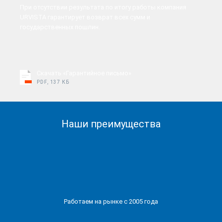
При отсутствии результата по итогу работы компания
URVISTA гарантирует возврат всех сумм и
государственных пошлин.
Скачать «Гарантийное письмо»
PDF, 137 КБ
Наши преимущества
Работаем на рынке с 2005 года