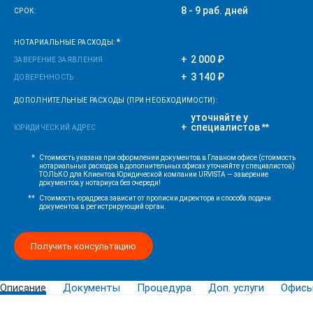
8 - 9 раб. дней
СРОК:
*
НОТАРИАЛЬНЫЕ РАСХОДЫ:
2 000 ₽
ЗАВЕРЕНИЕ ЗАЯВЛЕНИЯ
3 140 ₽
ДОВЕРЕННОСТЬ
ДОПОЛНИТЕЛЬНЫЕ РАСХОДЫ (ПРИ НЕОБХОДИМОСТИ):
уточняйте у
специалистов
**
ЮРИДИЧЕСКИЙ АДРЕС
*
Стоимость указана при оформлении документов в Главном офисе (стоимость
нотариальных расходов в дополнительных офисах уточняйте у специалистов)
ТОЛЬКО для Клиентов Юридической компании URVISTA — заверение
документов у нотариуса без очереди!
**
Стоимость юрадреса зависит от прописки директора и способа подачи
документов в регистрирующий орган.
Получить консультацию
Описание
Документы
Процедура
Доп. услуги
Офис