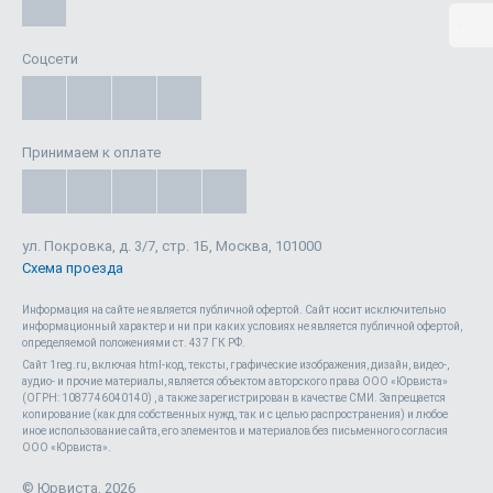
Соцсети
Принимаем к оплате
ул. Покровка, д. 3/7, стр. 1Б, Москва, 101000
Схема проезда
Информация на сайте не является публичной офертой. Cайт носит исключительно
информационный характер и ни при каких условиях не является публичной офертой,
определяемой положениями ст. 437 ГК РФ.
Сайт 1reg.ru, включая html-код, тексты, графические изображения, дизайн, видео-,
аудио- и прочие материалы, является объектом авторского права ООО «Юрвиста»
(ОГРН: 1087746040140) , а также зарегистрирован в качестве СМИ. Запрещается
копирование (как для собственных нужд, так и с целью распространения) и любое
иное использование сайта, его элементов и материалов без письменного согласия
Положения об обработке персональных данных
ООО «Юрвиста».
согласие на обработку персональных данных метрическими
программами
© Юрвиста, 2026