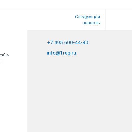
Следующая
новость
+7 495 600-44-40
info@1reg.ru
та" в
Выражаю благодарность коллективу
и
компании "Юрвиста" за оперативность и
качество, оказанных услуг.
ООО «Олива»