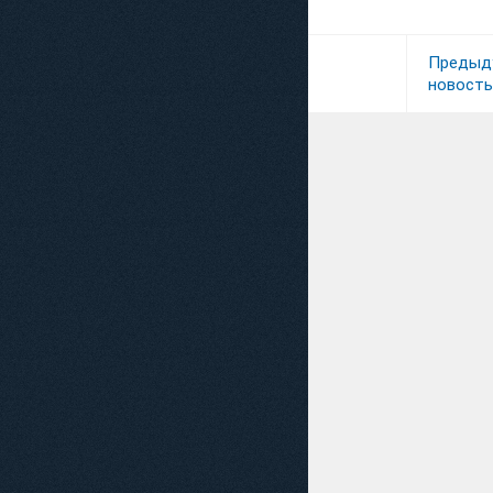
Предыд
новость
Выражаю благодарн
"Юрвиста" за проде
регистрации компани
ООО «Алмаконст