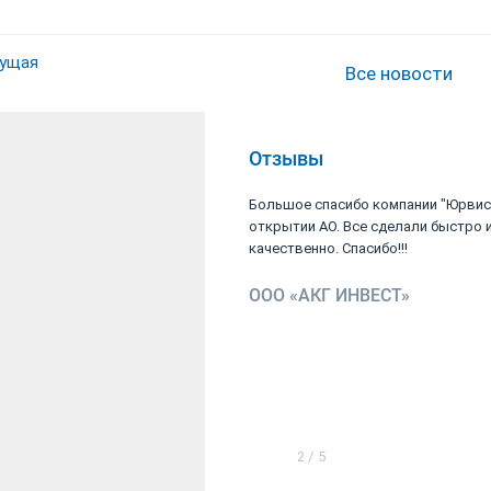
ущая
Все новости
Отзывы
ость компании ООО
Большое спасибо компании "Юрвис
ланную работу по
открытии АО. Все сделали быстро 
и ООО...
качественно. Спасибо!!!
»
ООО «АКГ ИНВЕСТ»
2
/
5