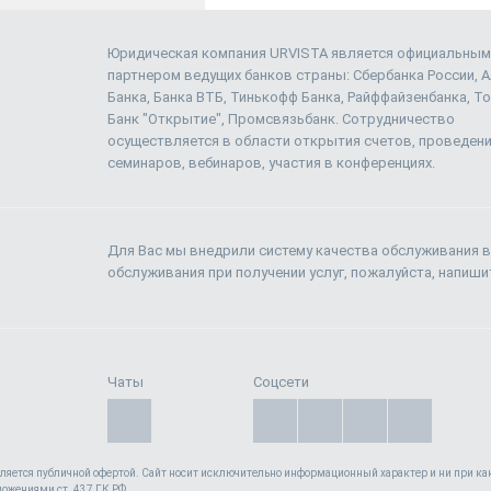
Юридическая компания URVISTA является официальным
партнером ведущих банков страны: Сбербанка России, 
Банка, Банка ВТБ, Тинькофф Банка, Райффайзенбанка, То
Банк "Открытие", Промсвязьбанк. Сотрудничество
осуществляется в области открытия счетов, проведен
семинаров, вебинаров, участия в конференциях.
Для Вас мы внедрили систему качества обслуживания в
обслуживания при получении услуг, пожалуйста, напиш
Чаты
Соцсети
вляется публичной офертой. Cайт носит исключительно информационный характер и ни при как
ложениями ст. 437 ГК РФ.