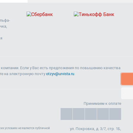
Альфа-
чка,
ия
 компании. Если у Вас есть предложения по повышению качества
ите на электронную почту
otzyv@urvista.ru
.
Принимаем к оплате
их условиях не является публичной
ул. Покровка, д. 3/7, стр. 1Б,