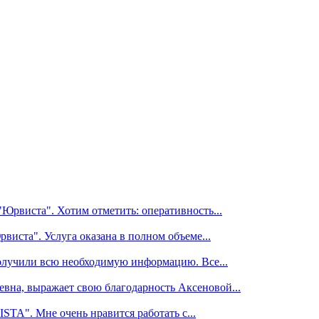
Юрвиста". Хотим отметить: оперативность...
иста". Услуга оказана в полном объеме...
олучили всю необходимую информацию. Все...
на, выражает свою благодарность Аксеновой...
TA". Мне очень нравится работать с...