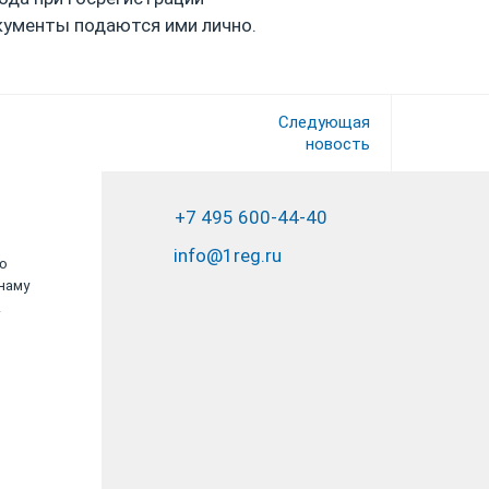
кументы подаются ими лично.
Следующая
новость
+7 495 600-44-40
info@1reg.ru
ю
Девушки работают очень хорошо,
наму
приятные собеседники и отличные
.
сотрудники.
ООО «Ювелирный коктейль»