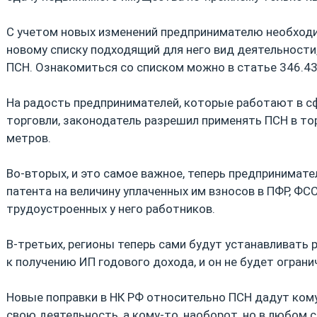
С учетом новых изменений предпринимателю необход
новому списку подходящий для него вид деятельности
ПСН. Ознакомиться со списком можно в статье 346.43
На радость предпринимателей, которые работают в с
торговли, законодатель разрешил применять ПСН в то
метров.
Во-вторых, и это самое важное, теперь предпринима
патента на величину уплаченных им взносов в ПФР, ФСС,
трудоустроенных у него работников.
В-третьих, регионы теперь сами будут устанавливать
к получению ИП годового дохода, и он не будет огран
Новые поправки в НК РФ относительно ПСН дадут ко
свою деятельность, а кому-то, наоборот, но в любом с