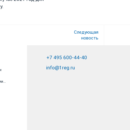
у.
Следующая
новость
+7 495 600-44-40
info@1reg.ru
и
Компания Юрвиста очень быстро помогли
оформить все документы для создания
...
фирмы. Большое спасибо...
ООО «МЭЙН»
асчет!
Патентная система налогообложения