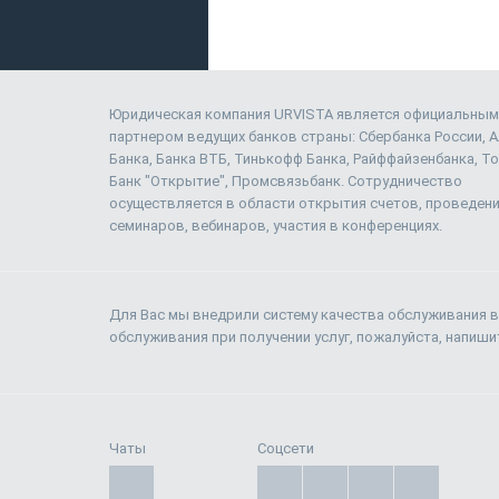
Юридическая компания URVISTA является официальным
партнером ведущих банков страны: Сбербанка России, 
Банка, Банка ВТБ, Тинькофф Банка, Райффайзенбанка, То
Банк "Открытие", Промсвязьбанк. Сотрудничество
осуществляется в области открытия счетов, проведен
семинаров, вебинаров, участия в конференциях.
Для Вас мы внедрили систему качества обслуживания в
обслуживания при получении услуг, пожалуйста, напиш
Чаты
Соцсети