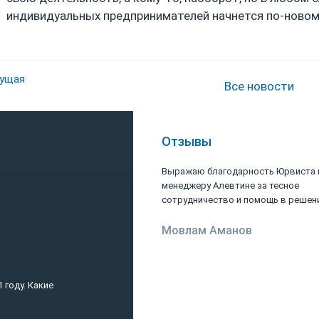
индивидуальных предпринимателей начнется по-новом
ущая
Все новости
Отзывы
Выражаю благодарность Юрвиста 
менеджеру Алевтине за тесное
сотрудничество и помощь в решении
Мовлам Аманов
 году. Какие
Патент для ИП: виды, стоимость, р