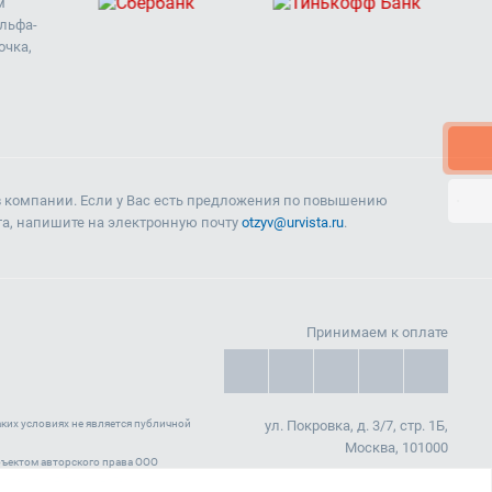
м
Альфа-
очка,
в компании. Если у Вас есть предложения по повышению
та, напишите на электронную почту
otzyv@urvista.ru
.
Принимаем к оплате
ких условиях не является публичной
ул. Покровка, д. 3/7, стр. 1Б,
Москва, 101000
 объектом авторского права ООО
нных нужд, так и с целью