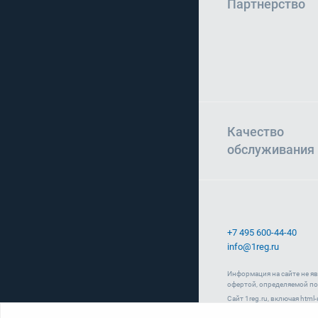
Партнерство
Качество
обслуживания
+7 495 600-44-40
info@1reg.ru
Информация на сайте не я
офертой, определяемой по
Сайт 1reg.ru, включая htm
«Юрвиста» (ОГРН: 10877460