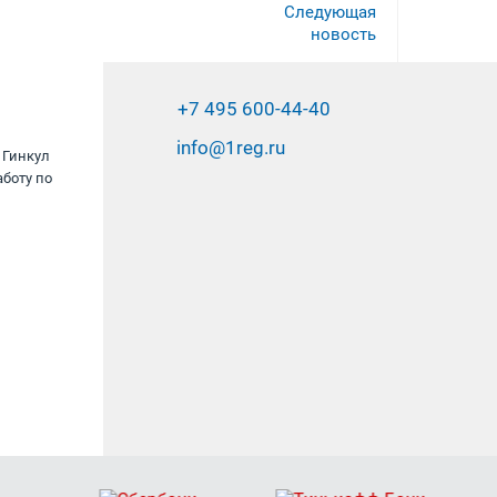
Следующая
новость
+7 495 600-44-40
info@1reg.ru
 Гинкул
Благодарим за скорость и качество
боту по
оказанных услуг.
ООО «Золото леса»