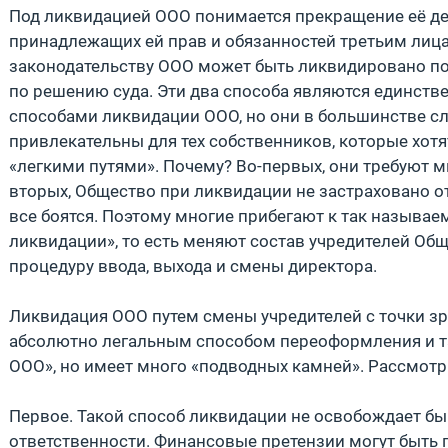
Под ликвидацией ООО понимается прекращение её де
принадлежащих ей прав и обязанностей третьим лиц
законодательству ООО может быть ликвидировано по
по решению суда. Эти два способа являются единс
способами ликвидации ООО, но они в большинстве с
привлекательны для тех собственников, которые хотя
«легкими путями». Почему? Во-первых, они требуют м
вторых, Общество при ликвидации не застраховано о
все боятся. Поэтому многие прибегают к так называ
ликвидации», то есть меняют состав учредителей Общ
процедуру ввода, выхода и смены директора.
Ликвидация ООО путем смены учредителей с точки зр
абсолютно легальным способом переоформления и т
ООО», но имеет много «подводных камней». Рассмотр
Первое. Такой способ ликвидации не освобождает б
ответственности. Финансовые претензии могут быть