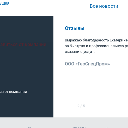
ущая
Все новости
Отзывы
ии URVISTA Работая с
Выражаю благодарность Екатерине
ы за сотрудничество и
за быструю и профессиональную ра
..
оказанию услуг...
»
ООО «ГеоСпецПром»
ься от компании
Банкротство ООО с долгами
2
/
5