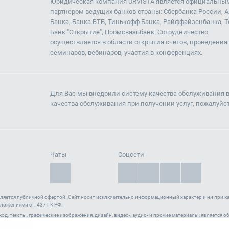
Юридическая компания URVISTA является официальны
партнером ведущих банков страны: Сбербанка России, 
Банка, Банка ВТБ, Тинькофф Банка, Райффайзенбанка, Т
Банк "Открытие", Промсвязьбанк. Сотрудничество
осуществляется в области открытия счетов, проведения
семинаров, вебинаров, участия в конференциях.
Для Вас мы внедрили систему качества обслуживания 
качества обслуживания при получении услуг, пожалуйс
Чаты
Соцсети
вляется публичной офертой. Cайт носит исключительно информационный характер и ни при ка
ложениями ст. 437 ГК РФ.
l-код, тексты, графические изображения, дизайн, видео-, аудио- и прочие материалы, является
40140) , а также зарегистрирован в качестве СМИ. Запрещается копирование (как для собстве