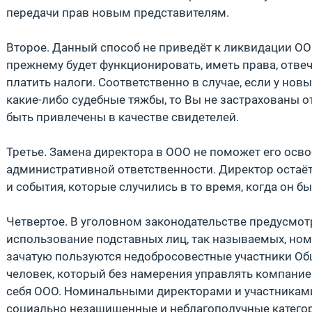
передачи прав новым представителям.
Второе. Данный способ не приведёт к ликвидации ОО
прежнему будет функционировать, иметь права, отвеч
платить налоги. Соответственно в случае, если у нов
какие-либо судебные тяжбы, то Вы не застрахованы о
быть привлечены в качестве свидетелей.
Третье. Замена директора в ООО не поможет его осво
административной ответственности. Директор остаёт
и события, которые случились в то время, когда он б
Четвертое. В уголовном законодательстве предусмот
использование подставных лиц, так называемых, ном
зачатую пользуются недобросовестные участники Об
человек, который без намерения управлять компание
себя ООО. Номинальными директорами и участниками 
социально незащищенные и неблагополучные категор