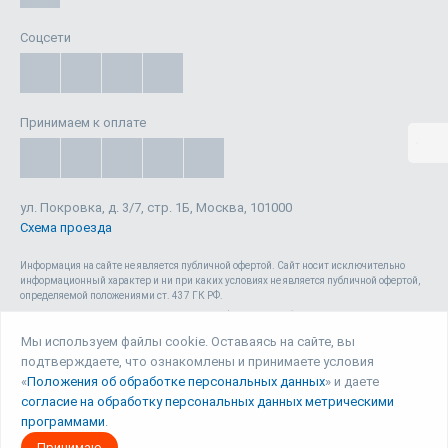
Соцсети
Принимаем к оплате
ул. Покровка, д. 3/7, стр. 1Б, Москва, 101000
Схема проезда
Информация на сайте не является публичной офертой. Cайт носит исключительно
информационный характер и ни при каких условиях не является публичной офертой,
определяемой положениями ст. 437 ГК РФ.
Сайт 1reg.ru, включая html-код, тексты, графические изображения, дизайн, видео-,
аудио- и прочие материалы, является объектом авторского права ООО «Юрвиста»
Мы используем файлы cookie. Оставаясь на сайте, вы
(ОГРН: 1087746040140) , а также зарегистрирован в качестве СМИ. Запрещается
подтверждаете, что ознакомлены и принимаете условия
копирование (как для собственных нужд, так и с целью распространения) и любое
иное использование сайта, его элементов и материалов без письменного согласия
«
Положения об обработке персональных данных
» и даете
ООО «Юрвиста».
согласие на обработку персональных данных метрическими
программами
.
© Юрвиста, 2026
Принимаю