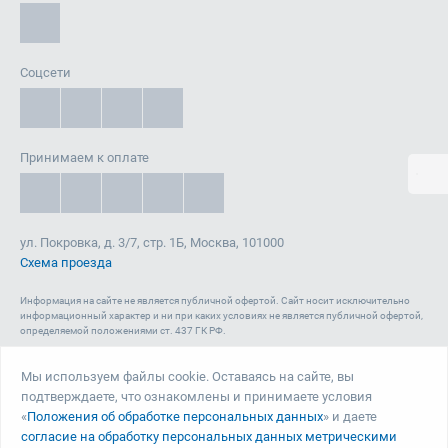
Соцсети
Принимаем к оплате
ул. Покровка, д. 3/7, стр. 1Б, Москва, 101000
Схема проезда
Информация на сайте не является публичной офертой. Cайт носит исключительно
информационный характер и ни при каких условиях не является публичной офертой,
определяемой положениями ст. 437 ГК РФ.
Сайт 1reg.ru, включая html-код, тексты, графические изображения, дизайн, видео-,
аудио- и прочие материалы, является объектом авторского права ООО «Юрвиста»
Мы используем файлы cookie. Оставаясь на сайте, вы
(ОГРН: 1087746040140) , а также зарегистрирован в качестве СМИ. Запрещается
подтверждаете, что ознакомлены и принимаете условия
копирование (как для собственных нужд, так и с целью распространения) и любое
иное использование сайта, его элементов и материалов без письменного согласия
«
Положения об обработке персональных данных
» и даете
ООО «Юрвиста».
согласие на обработку персональных данных метрическими