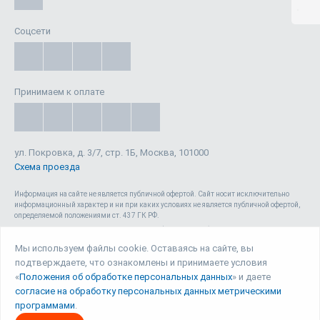
Соцсети
Принимаем к оплате
ул. Покровка, д. 3/7, стр. 1Б, Москва, 101000
Схема проезда
Информация на сайте не является публичной офертой. Cайт носит исключительно
информационный характер и ни при каких условиях не является публичной офертой,
определяемой положениями ст. 437 ГК РФ.
Сайт 1reg.ru, включая html-код, тексты, графические изображения, дизайн, видео-,
аудио- и прочие материалы, является объектом авторского права ООО «Юрвиста»
Мы используем файлы cookie. Оставаясь на сайте, вы
(ОГРН: 1087746040140) , а также зарегистрирован в качестве СМИ. Запрещается
подтверждаете, что ознакомлены и принимаете условия
копирование (как для собственных нужд, так и с целью распространения) и любое
иное использование сайта, его элементов и материалов без письменного согласия
«
Положения об обработке персональных данных
» и даете
ООО «Юрвиста».
согласие на обработку персональных данных метрическими
программами
.
© Юрвиста, 2026