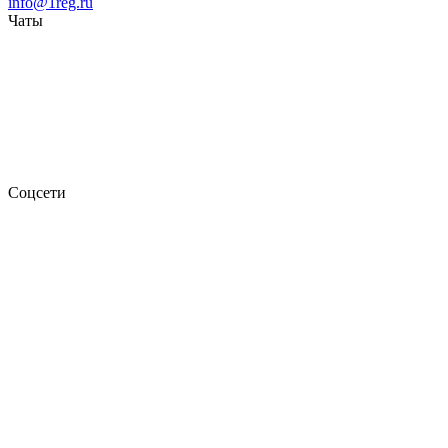
info@1reg.ru
Чаты
Соцсети