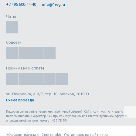
+7 495 600-44-40
info@1reg.ru
Чаты
Соцсети
Принимаем к оплате
ул. Покровка, д. 3/7, стр. 1Б, Москва, 101000
Схема проезда
Информация на сайте не является публичной офертой. Cайт носит исключительно
информационный характер и ни при каких условиях не является публичной офертой,
определяемой положениями ст. 437 ГК РФ.
Сайт 1reg.ru, включая html-код, тексты, графические изображения, дизайн, видео-,
аудио- и прочие материалы, является объектом авторского права ООО «Юрвиста»
Мы используем файлы cookie. Оставаясь на сайте, вы
(ОГРН: 1087746040140) , а также зарегистрирован в качестве СМИ. Запрещается