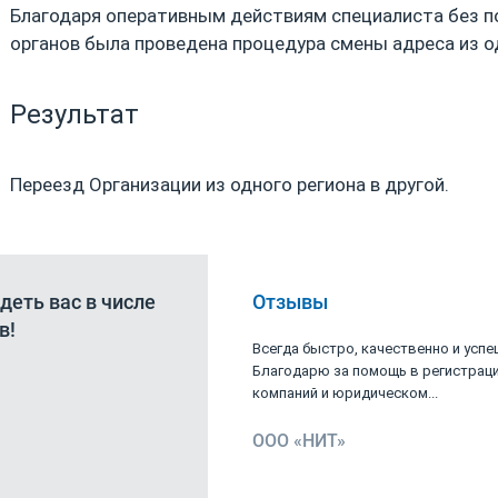
Благодаря оперативным действиям специалиста без 
органов была проведена процедура смены адреса из од
Результат
Переезд Организации из одного региона в другой.
деть вас в числе
Отзывы
Татьяна Орлова
в!
Руководитель отдела
одарность коллективу
Всегда быстро, качественно и успе
 за компетентность и
Благодарю за помощь в регистрац
компаний и юридическом...
 А.
ООО «НИТ»