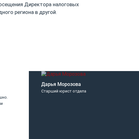
посещения Директора налоговых
ного региона в другой.
Дарья Морозова
Старший юрист отдела
шно.
Прекрасное, быстрое, понятное
ии
обслуживание проекта, внимательное
отношение и персональный подход...
ООО «Главкинопром»