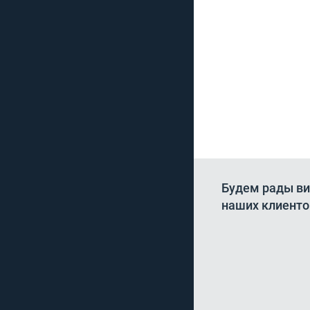
Будем рады ви
наших клиенто
Хочу выразить благ
компании "Юрвиста"
профессионализм...
ИП Голованов М.