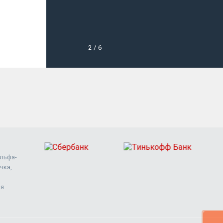
2
/
6
Альфа-
чка,
ия