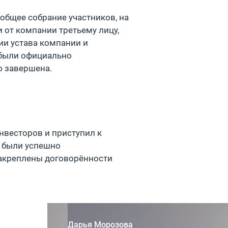
общее собрание участников, на
 от компании третьему лицу,
ии устава компании и
 были официально
ю завершена.
нвесторов и приступил к
а были успешно
закреплены договорённости
Дарья Морозова