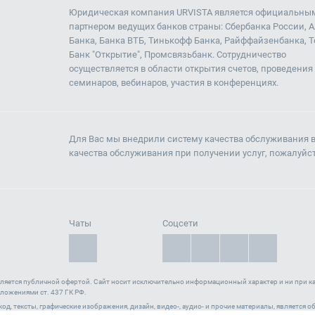
Юридическая компания URVISTA является официальны
партнером ведущих банков страны: Сбербанка России, 
Банка, Банка ВТБ, Тинькофф Банка, Райффайзенбанка, Т
Банк "Открытие", Промсвязьбанк. Сотрудничество
осуществляется в области открытия счетов, проведения
семинаров, вебинаров, участия в конференциях.
Для Вас мы внедрили систему качества обслуживания 
качества обслуживания при получении услуг, пожалуйс
Чаты
Соцсети
вляется публичной офертой. Cайт носит исключительно информационный характер и ни при ка
ложениями ст. 437 ГК РФ.
l-код, тексты, графические изображения, дизайн, видео-, аудио- и прочие материалы, является