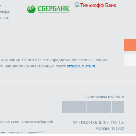
м
Альфа-
очка,
в компании. Если у Вас есть предложения по повышению
та, напишите на электронную почту
otzyv@urvista.ru
.
Принимаем к оплате
ких условиях не является публичной
ул. Покровка, д. 3/7, стр. 1Б,
Москва, 101000
 объектом авторского права ООО