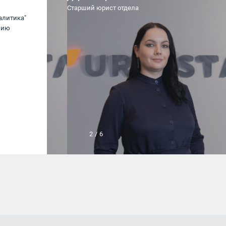
Старший юрист отдела
алитика"
Спасибо компании Юрвиста за
нию
качественную и в срок выполненную работу
по регистрации ИП.
ИП Иванов Д. В.
2
/
6