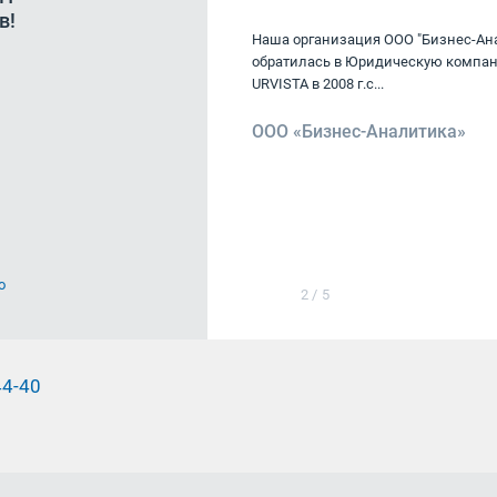
в!
Руководитель отдела
компания «Юрвиста»
Наша организация ООО "Бизнес-Ан
льного партнера банка
обратилась в Юридическую компа
URVISTA в 2008 г.с...
ткрытие»
ООО «Бизнес-Аналитика»
о
2
/
5
44-40