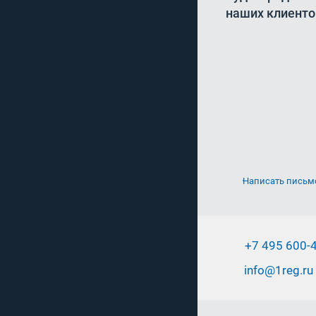
наших клиенто
ООО «Юридическая 
имеет статус официа
«Открытие».
ПАО Банк «ФК О
Написать письм
+7 495 600-
info@1reg.ru