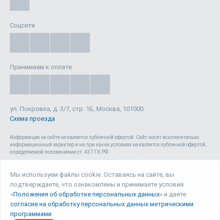
Соцсети
Принимаем к оплате
ул. Покровка, д. 3/7, стр. 1Б, Москва, 101000
Схема проезда
Информация на сайте не является публичной офертой. Cайт носит исключительно
информационный характер и ни при каких условиях не является публичной офертой,
определяемой положениями ст. 437 ГК РФ.
Сайт 1reg.ru, включая html-код, тексты, графические изображения, дизайн, видео-,
аудио- и прочие материалы, является объектом авторского права ООО «Юрвиста»
Мы используем файлы cookie. Оставаясь на сайте, вы
(ОГРН: 1087746040140) , а также зарегистрирован в качестве СМИ. Запрещается
подтверждаете, что ознакомлены и принимаете условия
копирование (как для собственных нужд, так и с целью распространения) и любое
иное использование сайта, его элементов и материалов без письменного согласия
«
Положения об обработке персональных данных
» и даете
ООО «Юрвиста».
согласие на обработку персональных данных метрическими
программами
.
© Юрвиста, 2026