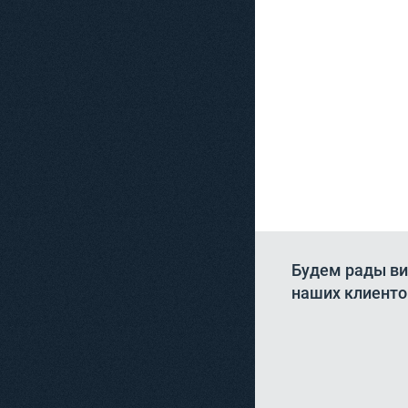
Будем рады ви
наших клиенто
Благодарим за опер
компании, всё понра
Спасибо! Директор...
ООО «Два шарик