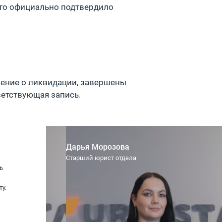
 что официально подтвердило
ение о ликвидации, завершены
ветствующая запись.
Дарья Морозова
Старший юрист отдела
ь
Компании URVISTA , от ИП Сажин С.В.,
спасибо за оперативность. Удачи Вам и
у.
процветания.
ИП Сажин С.В.