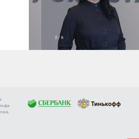
2
/
6
м
Альфа-
очка,