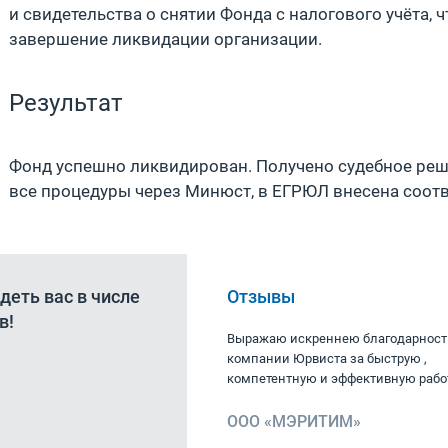
и свидетельства о снятии Фонда с налогового учёта,
завершение ликвидации организации.
Результат
Фонд успешно ликвидирован. Получено судебное реш
все процедуры через Минюст, в ЕГРЮЛ внесена соот
деть вас в числе
Отзывы
Татьяна Орлова
в!
Руководитель отдела
ативность в открытии
Выражаю искреннею благодарност
вилось, всё устроило!
компании Юрвиста за быструю ,
компетентную и эффективную работ
а»
ООО «МЭРИТИМ»