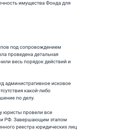
точность имущества Фонда для
тапов под сопровождением
ыла проведена детальная
нили весь порядок действий и
уд административное исковое
отсутствия какой-либо
шение по делу.
лу юристы провели все
ии РФ. Завершающим этапом
венного реестра юридических лиц