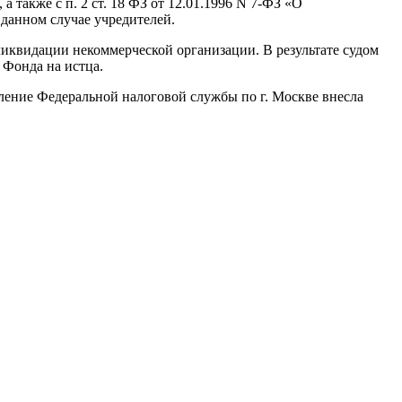
также с п. 2 ст. 18 ФЗ от 12.01.1996 N 7-ФЗ «О
данном случае учредителей.
 ликвидации некоммерческой организации. В результате судом
 Фонда на истца.
вление Федеральной налоговой службы по г. Москве внесла