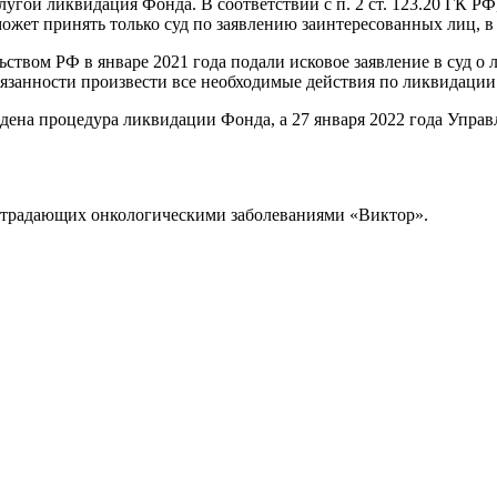
й ликвидация Фонда. В соответствии с п. 2 ст. 123.20 ГК РФ, а 
жет принять только суд по заявлению заинтересованных лиц, в 
ьством РФ в январе 2021 года подали исковое заявление в суд о
язанности произвести все необходимые действия по ликвидации
едена процедура ликвидации Фонда, а 27 января 2022 года Упра
страдающих онкологическими заболеваниями «Виктор».