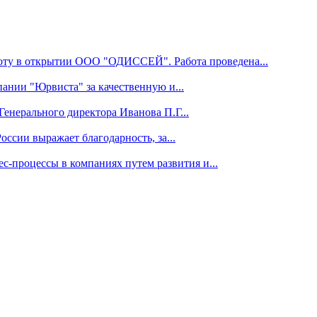
ту в открытии ООО "ОДИССЕЙ". Работа проведена...
нии "Юрвиста" за качественную и...
енерального директора Иванова П.Г...
ссии выражает благодарность, за...
с-процессы в компаниях путем развития и...