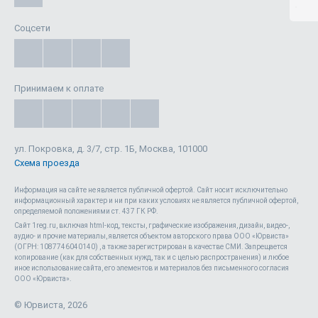
Соцсети
Принимаем к оплате
ул. Покровка, д. 3/7, стр. 1Б, Москва, 101000
Схема проезда
Информация на сайте не является публичной офертой. Cайт носит исключительно
информационный характер и ни при каких условиях не является публичной офертой,
определяемой положениями ст. 437 ГК РФ.
Сайт 1reg.ru, включая html-код, тексты, графические изображения, дизайн, видео-,
аудио- и прочие материалы, является объектом авторского права ООО «Юрвиста»
(ОГРН: 1087746040140) , а также зарегистрирован в качестве СМИ. Запрещается
копирование (как для собственных нужд, так и с целью распространения) и любое
иное использование сайта, его элементов и материалов без письменного согласия
Положения об обработке персональных данных
ООО «Юрвиста».
согласие на обработку персональных данных метрическими
программами
© Юрвиста, 2026