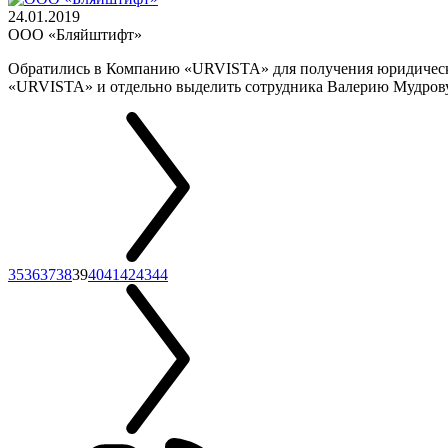
24.01.2019
ООО «Бляйштифт»
Обратились в Компанию «URVISTA» для получения юридических
«URVISTA» и отдельно выделить сотрудника Валерию Мудрову 
35
36
37
38
39
40
41
42
43
44