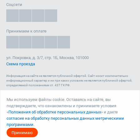
Соцсети
Принимаем к оплате
ул. Покровка, д. 3/7, стр. 1Б, Москва, 101000
Схема проезда
Информация на сайте не является публичной офертой. Cайт носит исключительно
информационный характер и ни при каких условиях не является публичной офертой,
определяемой положениями ст. 437 ГК РФ.
Сайт 1reg.ru, включая html-код, тексты, графические изображения, дизайн, видео-,
аудио- и прочие материалы, является объектом авторского права ООО «Юрвиста»
Мы используем файлы cookie. Оставаясь на сайте, вы
(ОГРН: 1087746040140) , а также зарегистрирован в качестве СМИ. Запрещается
подтверждаете, что ознакомлены и принимаете условия
копирование (как для собственных нужд, так и с целью распространения) и любое
иное использование сайта, его элементов и материалов без письменного согласия
«
Положения об обработке персональных данных
» и даете
ООО «Юрвиста».
согласие на обработку персональных данных метрическими
программами
.
© Юрвиста, 2026
Принимаю
Правовая информация