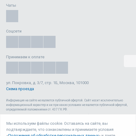
Чаты
Соцсети
Принимаем к оплате
ул. Покровка, д. 3/7, стр. 1Б, Москва, 101000
Схема проезда
Информация на сайте не является публичной офертой. Cайт носит исключительно
информационный характер и ни при каких условиях не является публичной офертой,
определяемой положениями ст. 437 ГК РФ.
Сайт 1reg.ru, включая html-код, тексты, графические изображения, дизайн, видео-,
аудио- и прочие материалы, является объектом авторского права ООО «Юрвиста»
Мы используем файлы cookie. Оставаясь на сайте, вы
(ОГРН: 1087746040140) , а также зарегистрирован в качестве СМИ. Запрещается
подтверждаете, что ознакомлены и принимаете условия
копирование (как для собственных нужд, так и с целью распространения) и любое
иное использование сайта, его элементов и материалов без письменного согласия
«
Положения об обработке персональных данных
» и даете