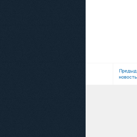
Предыд
новость
Хочу выразить бол
Панкратович Екатер
быстроту в оказании 
ИП Баканева О. И