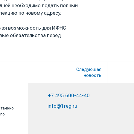
 дней необходимо подать полный
пекцию по новому адресу.
ьная возможность для ИФНС
овые обязательства перед
Следующая
новость
+7 495 600-44-40
info@1reg.ru
ственно
ООО «Юридическая копания «Юрвиста»
 по
является партнером года
ПАО «Сбербанк»