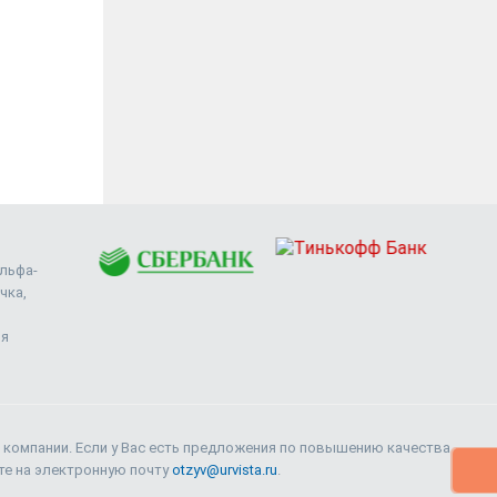
Альфа-
чка,
ия
 компании. Если у Вас есть предложения по повышению качества
ите на электронную почту
otzyv@urvista.ru
.