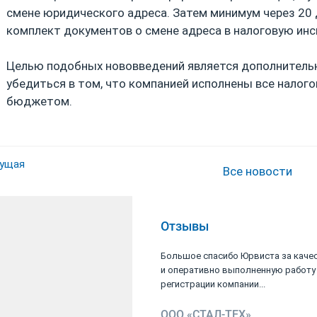
смене юридического адреса. Затем минимум через 20
комплект документов о смене адреса в налоговую инс
Целью подобных нововведений является дополнител
убедиться в том, что компанией исполнены все налог
бюджетом.
ущая
Все новости
Отзывы
ьшую благодарность
Большое спасибо Юрвиста за каче
ине Николаевне за
и оперативно выполненную работу
услуги...
регистрации компании...
.
ООО «СТАЛ-ТЕХ»