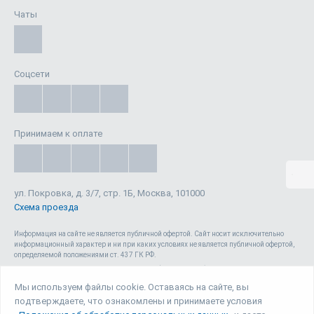
Чаты
Соцсети
Принимаем к оплате
ул. Покровка, д. 3/7, стр. 1Б, Москва, 101000
Схема проезда
Информация на сайте не является публичной офертой. Cайт носит исключительно
информационный характер и ни при каких условиях не является публичной офертой,
определяемой положениями ст. 437 ГК РФ.
Сайт 1reg.ru, включая html-код, тексты, графические изображения, дизайн, видео-,
аудио- и прочие материалы, является объектом авторского права ООО «Юрвиста»
Мы используем файлы cookie. Оставаясь на сайте, вы
(ОГРН: 1087746040140) , а также зарегистрирован в качестве СМИ. Запрещается
подтверждаете, что ознакомлены и принимаете условия
копирование (как для собственных нужд, так и с целью распространения) и любое
иное использование сайта, его элементов и материалов без письменного согласия