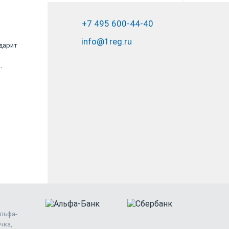
+7 495 600-44-40
info@1reg.ru
дарит
Выражаю благодарность компании ООО
"Юрвиста" за подготовку документов по
.
регистрации ООО. Все было...
ООО «РегионТехСервис»
Альфа-
чка,