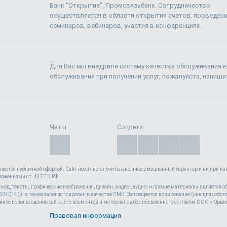
Банк "Открытие", Промсвязьбанк. Сотрудничество
осуществляется в области открытия счетов, проведен
семинаров, вебинаров, участия в конференциях.
Для Вас мы внедрили систему качества обслуживания в
обслуживания при получении услуг, пожалуйста, напиш
Чаты
Соцсети
вляется публичной офертой. Cайт носит исключительно информационный характер и ни при как
ложениями ст. 437 ГК РФ.
l-код, тексты, графические изображения, дизайн, видео-, аудио- и прочие материалы, является
40140) , а также зарегистрирован в качестве СМИ. Запрещается копирование (как для собств
иное использование сайта, его элементов и материалов без письменного согласия ООО «Юрви
Положения об обработк
Правовая информация