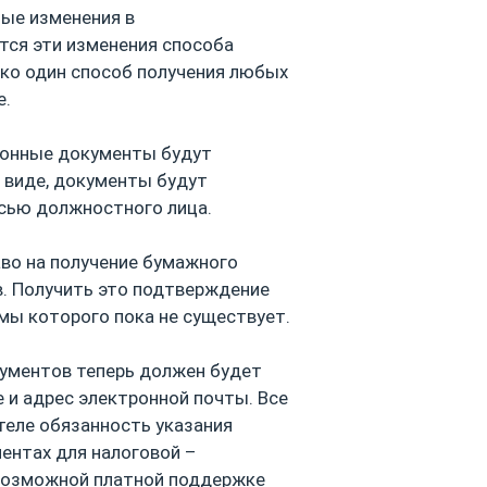
ные изменения в
утся эти изменения способа
ько один способ получения любых
е.
ционные документы будут
м виде, документы будут
сью должностного лица.
аво на получение бумажного
. Получить это подтверждение
мы которого пока не существует.
кументов теперь должен будет
 и адрес электронной почты. Все
теле обязанность указания
ентах для налоговой –
евозможной платной поддержке