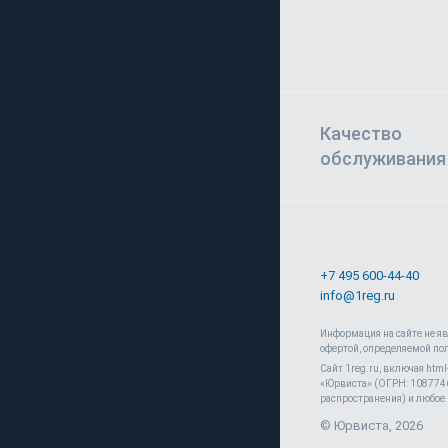
Качество
обслуживания
+7 495 600-44-40
info@1reg.ru
Информация на сайте не я
офертой, определяемой по
Сайт 1reg.ru, включая htm
«Юрвиста» (ОГРН: 10877460
распространения) и любое 
© Юрвиста, 2026
обработку персональных данных метрическими программами