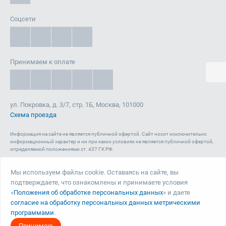
Соцсети
Принимаем к оплате
ул. Покровка, д. 3/7, стр. 1Б, Москва, 101000
Схема проезда
Информация на сайте не является публичной офертой. Cайт носит исключительно
информационный характер и ни при каких условиях не является публичной офертой,
определяемой положениями ст. 437 ГК РФ.
Сайт 1reg.ru, включая html-код, тексты, графические изображения, дизайн, видео-,
аудио- и прочие материалы, является объектом авторского права ООО «Юрвиста»
Мы используем файлы cookie. Оставаясь на сайте, вы
(ОГРН: 1087746040140) , а также зарегистрирован в качестве СМИ. Запрещается
подтверждаете, что ознакомлены и принимаете условия
копирование (как для собственных нужд, так и с целью распространения) и любое
иное использование сайта, его элементов и материалов без письменного согласия
«
Положения об обработке персональных данных
» и даете
ООО «Юрвиста».
согласие на обработку персональных данных метрическими
программами
.
© Юрвиста, 2026
Принимаю