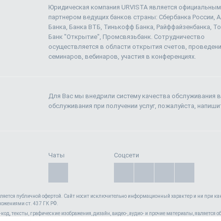
Юридическая компания URVISTA является официальным
партнером ведущих банков страны: Сбербанка России, 
Банка, Банка ВТБ, Тинькофф Банка, Райффайзенбанка, То
Банк "Открытие", Промсвязьбанк. Сотрудничество
осуществляется в области открытия счетов, проведен
семинаров, вебинаров, участия в конференциях.
Для Вас мы внедрили систему качества обслуживания в
обслуживания при получении услуг, пожалуйста, напиш
Чаты
Соцсети
вляется публичной офертой. Cайт носит исключительно информационный характер и ни при как
ложениями ст. 437 ГК РФ.
l-код, тексты, графические изображения, дизайн, видео-, аудио- и прочие материалы, является
40140) , а также зарегистрирован в качестве СМИ. Запрещается копирование (как для собств