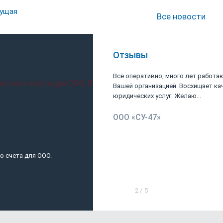
ущая
Все новости
Отзывы
ю URVISTA за
Всё оперативно, много лет работа
ие ИП в удаленной
Вашей организацией. Восхищает ка
другого...
юридических услуг. Желаю...
.
ООО «СУ-47»
о счета для ООО.
Банк для ИП. Какой выбрать?
2
/
5