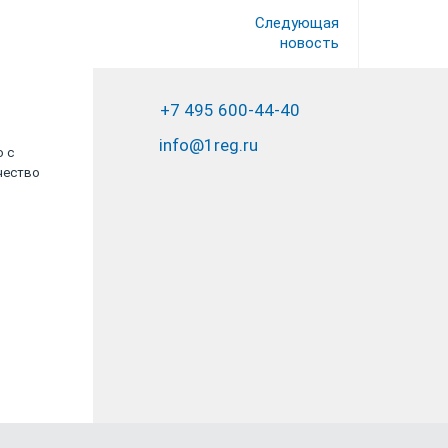
Следующая
новость
+7 495 600-44-40
info@1reg.ru
ю с
Выражаю благодарность компании
чество
"Юрвиста" за своевременно оказанные
услуги по регистрации компании...
ООО «Остров вкусов»