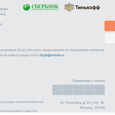
Альфа-
чка,
ия
 компании. Если у Вас есть предложения по повышению качества
ите на электронную почту
otzyv@urvista.ru
.
Принимаем к оплате
их условиях не является публичной
ул. Покровка, д. 3/7, стр. 1Б,
Москва, 101000
 объектом авторского права ООО
енных нужд, так и с целью