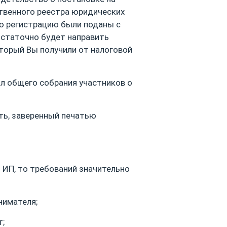
ственного реестра юридических
ую регистрацию были поданы с
статочно будет направить
торый Вы получили от налоговой
л общего собрания участников о
ть, заверенный печатью
 ИП, то требований значительно
нимателя;
т;