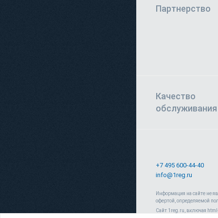
Партнерство
Качество
обслуживания
+7 495 600-44-40
info@1reg.ru
Информация на сайте не я
офертой, определяемой по
Сайт 1reg.ru, включая htm
«Юрвиста» (ОГРН: 10877460