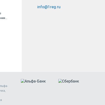
info@1reg.ru
Большое спасибо Юрвиста за качественно
е
и оперативно выполненную работу по
ии...
регистрации компании...
ООО «СТАЛ-ТЕХ»
Альфа-
чка,
ия