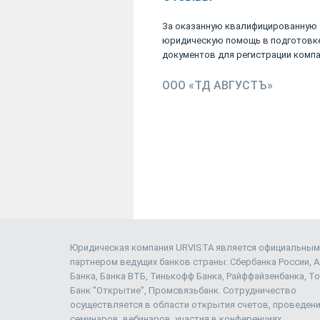
За оказанную квалифицированную
юридическую помощь в подготовк
документов для регистрации компан
ООО «ТД АВГУСТЪ»
Юридическая компания URVISTA является официальным
партнером ведущих банков страны: Сбербанка России, 
Банка, Банка ВТБ, Тинькофф Банка, Райффайзенбанка, То
Банк "Открытие", Промсвязьбанк. Сотрудничество
осуществляется в области открытия счетов, проведен
семинаров, вебинаров, участия в конференциях.