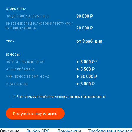
СТОИМОСТЬ:
30 000 ₽
ПОДГОТОВКА ДОКУМЕНТОВ
ВНЕСЕНИЕ СПЕЦИАЛИСТОВ В РЕЕСТР НРС /
20 000 ₽
ЗА 1 СПЕЦИАЛИСТА
от 3 раб. дня
СРОК:
ВЗНОСЫ:
5 000 ₽
*
ВСТУПИТЕЛЬНЫЙ ВЗНОС
5 500 ₽
ЧЛЕНСКИЙ ВЗНОС
50 000 ₽
МИН. ВЗНОС В КОМП. ФОНД
5 000 ₽
СТРАХОВАНИЕ
*
Внести сумму потребуется всего один раз при подаче заявления
Получить консультацию
Описание
Выбор СРО
Документы
Требования и проце