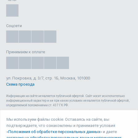
Соцсети
Принимаем к оплате
ул. Покровка, д. 3/7, стр. 1Б, Москва, 101000
Схема проезда
Информация на сайте не является публичной офертой. Cайт носит исключительно
информационный характер и ни при каких условиях не является публичной офертой,
определяемой положениями ст. 437 ГК РФ.
Сайт 1reg.ru, включая html-код, тексты, графические изображения, дизайн, видео-,
аудио- и прочие материалы, является объектом авторского права ООО «Юрвиста»
Мы используем файлы cookie. Оставаясь на сайте, вы
(ОГРН: 1087746040140) , а также зарегистрирован в качестве СМИ. Запрещается
подтверждаете, что ознакомлены и принимаете условия
копирование (как для собственных нужд, так и с целью распространения) и любое
иное использование сайта, его элементов и материалов без письменного согласия
«
Положения об обработке персональных данных
» и даете
ООО «Юрвиста».
согласие на обработку персональных данных метрическими