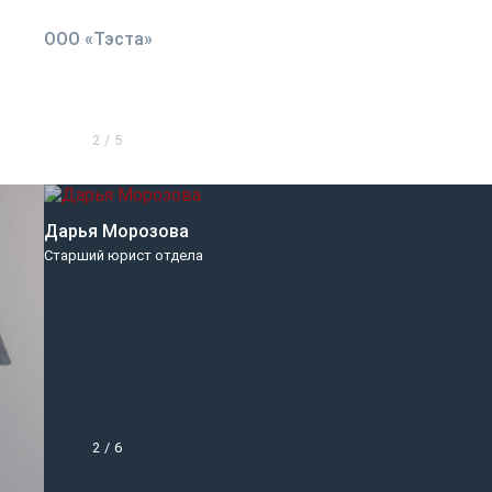
ООО «Тэста»
2
/
5
Дарья Морозова
Старший юрист отдела
2
/
6