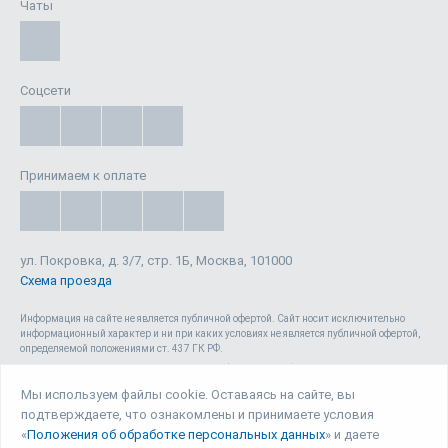
Чаты
Соцсети
Принимаем к оплате
ул. Покровка, д. 3/7, стр. 1Б, Москва, 101000
Схема проезда
Информация на сайте не является публичной офертой. Cайт носит исключительно
информационный характер и ни при каких условиях не является публичной офертой,
определяемой положениями ст. 437 ГК РФ.
Сайт 1reg.ru, включая html-код, тексты, графические изображения, дизайн, видео-,
аудио- и прочие материалы, является объектом авторского права ООО «Юрвиста»
Мы используем файлы cookie. Оставаясь на сайте, вы
(ОГРН: 1087746040140) , а также зарегистрирован в качестве СМИ. Запрещается
подтверждаете, что ознакомлены и принимаете условия
копирование (как для собственных нужд, так и с целью распространения) и любое
иное использование сайта, его элементов и материалов без письменного согласия
«
Положения об обработке персональных данных
» и даете
ООО «Юрвиста».