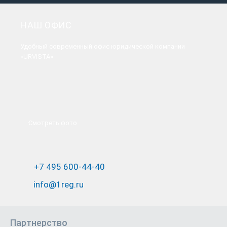
НАШ ОФИС
Удобный современный офис юридической компании
«URVISTA»
Смотреть фото
+7 495 600-44-40
info@1reg.ru
Партнерство