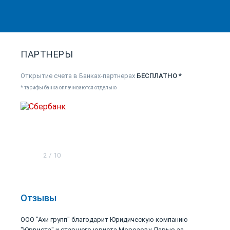
ПАРТНЕРЫ
Открытие счета в Банках-партнерах
БЕСПЛАТНО *
* тарифы банка оплачиваются отдельно
2
/
10
Отзывы
ООО "Ахи групп" благодарит Юридическую компанию
"Юрвиста" и старшего юриста Морозову Дарью за...